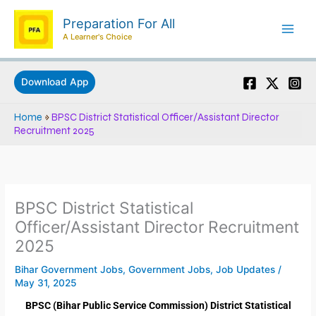
Skip
Preparation For All
to
A Learner's Choice
content
Download App
Home
»
BPSC District Statistical Officer/Assistant Director
Recruitment 2025
BPSC District Statistical
Officer/Assistant Director Recruitment
2025
Bihar Government Jobs
,
Government Jobs
,
Job Updates
/
May 31, 2025
BPSC (Bihar Public Service Commission) District Statistical