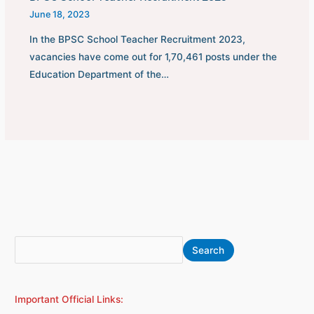
June 18, 2023
In the BPSC School Teacher Recruitment 2023,
vacancies have come out for 1,70,461 posts under the
Education Department of the…
S
A
Search
e
r
a
c
Important Official Links:
r
h