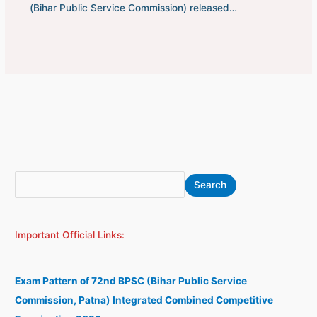
(Bihar Public Service Commission) released…
S
A
Search
e
r
a
c
Important Official Links:
r
h
c
i
h
v
Exam Pattern of 72nd BPSC (Bihar Public Service
e
Commission, Patna) Integrated Combined Competitive
s