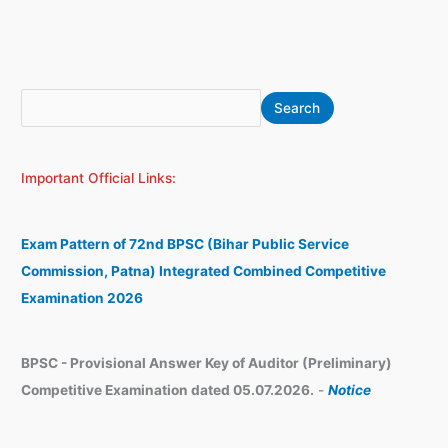
S
A
Search
e
r
a
c
Important Official Links:
r
h
c
i
h
v
Exam Pattern of 72nd BPSC (Bihar Public Service
e
Commission, Patna) Integrated Combined Competitive
s
Examination 2026
BPSC - Provisional Answer Key of Auditor (Preliminary)
Competitive Examination dated 05.07.2026.
-
Notice