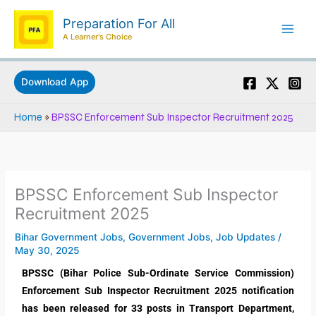
Skip
Preparation For All
to
A Learner's Choice
content
Download App
Home
»
BPSSC Enforcement Sub Inspector Recruitment 2025
BPSSC Enforcement Sub Inspector
Recruitment 2025
Bihar Government Jobs
,
Government Jobs
,
Job Updates
/
May 30, 2025
BPSSC (Bihar Police Sub-Ordinate Service Commission)
Enforcement Sub Inspector Recruitment 2025 notification
has been released for 33 posts in Transport Department,