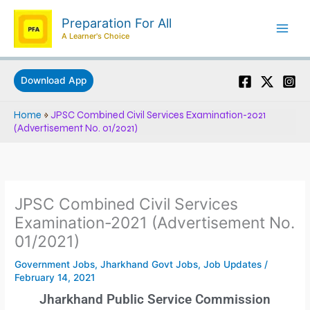
Skip
Preparation For All
to
A Learner's Choice
content
Download App
Home
»
JPSC Combined Civil Services Examination-2021
(Advertisement No. 01/2021)
JPSC Combined Civil Services
Examination-2021 (Advertisement No.
01/2021)
Government Jobs
,
Jharkhand Govt Jobs
,
Job Updates
/
February 14, 2021
Jharkhand Public Service Commission