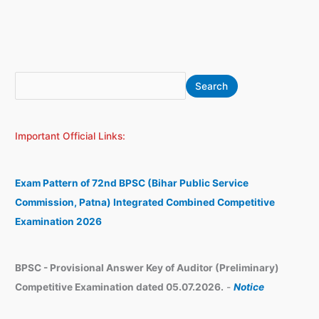
S
A
Search
e
r
a
c
Important Official Links:
r
h
c
i
h
v
Exam Pattern of 72nd BPSC (Bihar Public Service
e
Commission, Patna) Integrated Combined Competitive
s
Examination 2026
BPSC - Provisional Answer Key of Auditor (Preliminary)
Competitive Examination dated 05.07.2026.
-
Notice