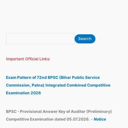
S
A
Search
e
r
a
c
Important Official Links:
r
h
c
i
h
v
Exam Pattern of 72nd BPSC (Bihar Public Service
e
Commission, Patna) Integrated Combined Competitive
s
Examination 2026
BPSC - Provisional Answer Key of Auditor (Preliminary)
Competitive Examination dated 05.07.2026.
-
Notice